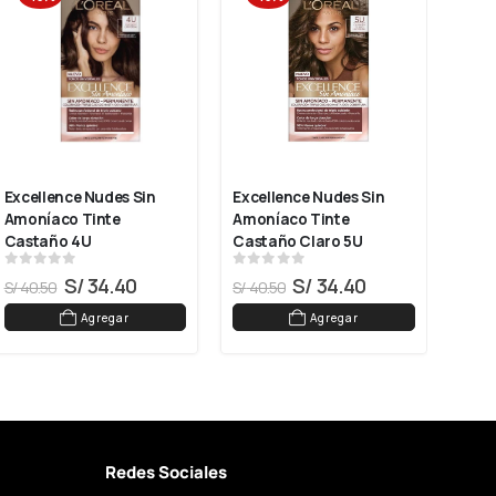
Excellence Nudes Sin 
Excellence Nudes Sin 
Exce
Amoníaco Tinte 
Amoníaco Tinte 
Amon
Castaño 4U
Castaño Claro 5U
Clar
0
out of 5
0
out of 5
0
ou
S/
34.40
S/
34.40
S/
40.50
S/
40.50
S/
40
Agregar
Agregar
Redes Sociales