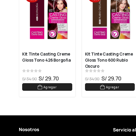
Kit Tinte Casting Creme 
Kit Tinte Casting Creme 
Gloss Tono 426 Borgoña
Gloss Tono 600 Rubio 
Oscuro
0
out of 5
0
out of 5
S/
29.70
S/
29.70
S/
34.90
S/
34.90
Agregar
Agregar
Nosotros
Servicio a