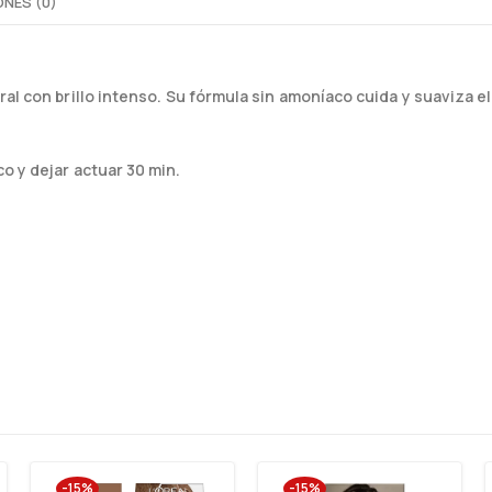
NES (0)
al con brillo intenso. Su fórmula sin amoníaco cuida y suaviza el
o y dejar actuar 30 min.
-15%
-15%