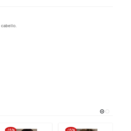
 cabello.
-15%
-15%
-