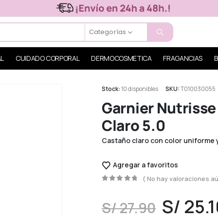
Categorías
AL
CUIDADO CORPORAL
DERMOCOSMETICA
FRAGANCIAS
B
Stock:
10 disponibles
SKU:
T010030055
Garnier Nutrisse
Claro 5.0
Castaño claro con color uniforme y 
Agregar a favoritos
( No hay valoraciones aú
0
out of 5
S/
25.1
S/
27.90