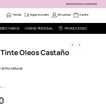
Tienda
Sigue tu orden
Mi cuenta
Carrito
EBES Y NIÑOS
HIGIENE PERSONAL
PROMOCIONES
 Tinte Oleos Castaño
brillo natural.
n. )
0