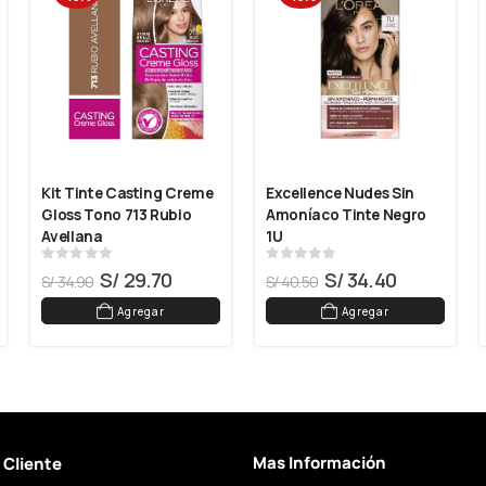
Kit Tinte Casting Creme 
Excellence Nudes Sin 
Gloss Tono 713 Rubio 
Amoníaco Tinte Negro 
Avellana
1U
0
out of 5
0
out of 5
S/
29.70
S/
34.40
S/
34.90
S/
40.50
Agregar
Agregar
Mas Información
l Cliente