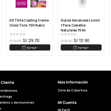
Kit Tinte Casting Creme 
Dulcia Advanced Loción 
Gloss Tono 700 Rubio
1 Para Cabellos 
Naturales 75 Ml
0
out of 5
0
out of 5
S/
29.70
S/
13.90
S/
34.90
S/
16.40
Agregar
Agregar
Mas Información
l Cliente
Zona de Cobertura
condiciones
 entrega
Mi Cuenta
cambios y devoluciones
s
Mi Perfil