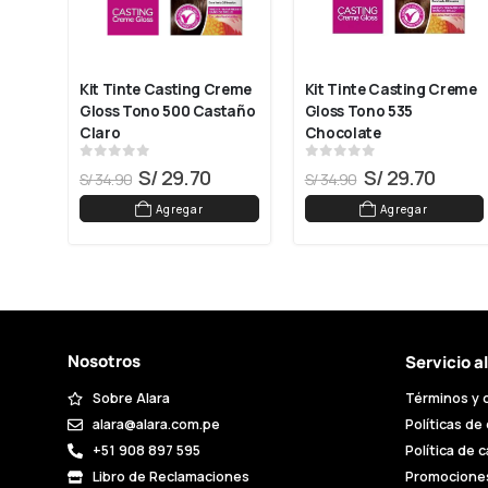
Kit Tinte Casting Creme 
Kit Tinte Casting Creme 
do 
Gloss Tono 500 Castaño 
Gloss Tono 535 
Claro
Chocolate
0
out of 5
0
out of 5
S/
29.70
S/
29.70
S/
34.90
S/
34.90
Agregar
Agregar
Nosotros
Servicio a
Sobre Alara
Términos y 
alara@alara.com.pe
Políticas de
+51 908 897 595
Política de 
Libro de Reclamaciones
Promocione