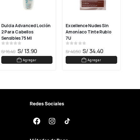
Dulcia Advanced Loción 
Excellence Nudes Sin 
Exce
2 Para Cabellos 
Amoníaco Tinte Rubio 
Amon
Sensibles 75 Ml
7U
Clar
0
out of 5
0
out of 5
0
ou
S/
13.90
S/
34.40
S/
16.40
S/
40.50
S/
40
Agregar
Agregar
Redes Sociales