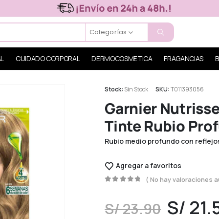
Categorías
AL
CUIDADO CORPORAL
DERMOCOSMETICA
FRAGANCIAS
B
Stock:
Sin Stock
SKU:
T011393056
Garnier Nutrisse
Tinte Rubio Pro
Rubio medio profundo con reflejo
Agregar a favoritos
( No hay valoraciones a
0
out of 5
S/
21.
S/
23.90