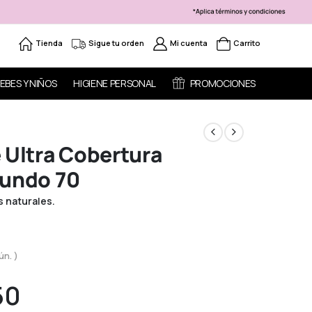
Tienda
Sigue tu orden
Mi cuenta
Carrito
EBES Y NIÑOS
HIGIENE PERSONAL
PROMOCIONES
 Ultra Cobertura
fundo 70
s naturales.
ún. )
50