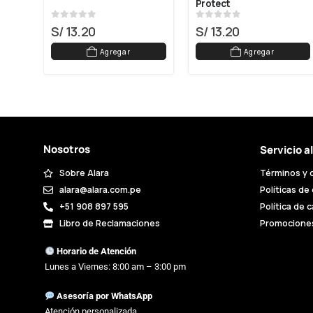
Protect
0
out of 5
0
out of 5
S/
13.20
S/
13.20
Agregar
Agregar
Nosotros
Servicio a
Sobre Alara
Términos y 
alara@alara.com.pe
Políticas de
+51 908 897 595
Política de 
Libro de Reclamaciones
Promocione
Horario de Atención
Lunes a Viernes: 8:00 am – 3:00 pm
Asesoría por WhatsApp
Atención personalizada.