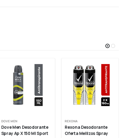
DOVE MEN
REXONA
REXO
Dove Men Desodorante 
Rexona Desodorante 
Rexo
Spray Ap X 150 Ml Sport 
Oferta Mellizos Spray 
Spra