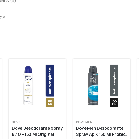
NES (0)
ACY
DOVE
DOVE MEN
Dove Desodorante Spray 
Dove Men Desodorante 
87 G - 150 Ml Original
Spray Ap X 150 Ml Protec. 