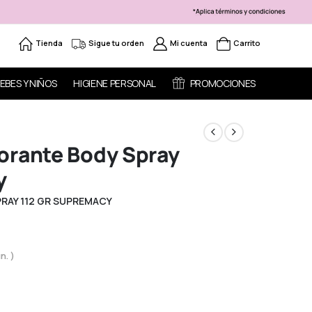
Tienda
Sigue tu orden
Mi cuenta
Carrito
EBES Y NIÑOS
HIGIENE PERSONAL
PROMOCIONES
orante Body Spray
y
RAY 112 GR SUPREMACY
n. )