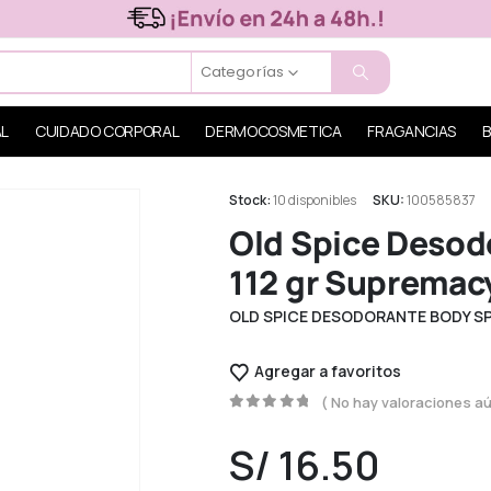
Categorías
AL
CUIDADO CORPORAL
DERMOCOSMETICA
FRAGANCIAS
B
Stock:
10 disponibles
SKU:
100585837
Old Spice Desod
112 gr Supremac
OLD SPICE DESODORANTE BODY SP
Agregar a favoritos
( No hay valoraciones aú
0
out of 5
S/
16.50