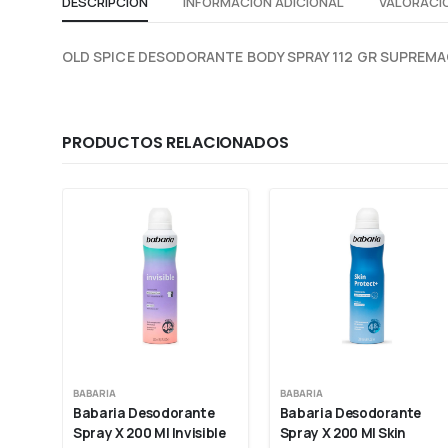
DESCRIPCIÓN
INFORMACIÓN ADICIONAL
VALORACIO
OLD SPICE DESODORANTE BODY SPRAY 112 GR SUPREM
PRODUCTOS RELACIONADOS
BABARIA
BABARIA
Babaria Desodorante 
Babaria Desodorante 
8 
Spray X 200 Ml Invisible
Spray X 200 Ml Skin 