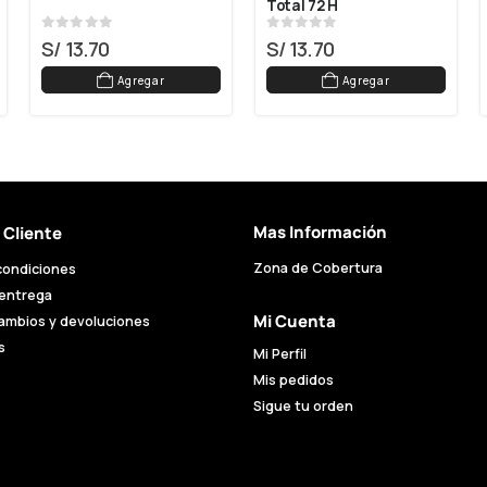
Total 72 H
0
out of 5
0
out of 5
S/
13.70
S/
13.70
Agregar
Agregar
Mas Información
l Cliente
Zona de Cobertura
condiciones
 entrega
Mi Cuenta
cambios y devoluciones
s
Mi Perfil
Mis pedidos
Sigue tu orden