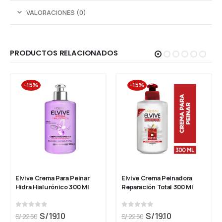
VALORACIONES (0)
PRODUCTOS RELACIONADOS
-15%
-15%
Elvive Crema Para Peinar 
Elvive Crema Peinadora 
Hidra Hialurónico 300 Ml
Reparación Total 300 Ml
0
out of 5
0
out of 5
S/
19.10
S/
19.10
S/
22.50
S/
22.50