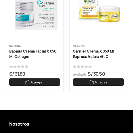
BABARIA
GARNIER
Babaria Crema Facial X 050 
Garnier Crema X 050 Ml 
Ml Collagen
Express Aclara Vit C
0
out of 5
0
out of 5
S/
31.80
S/
30.50
S/
35.90
Agregar
Agregar
Nosotros