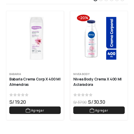
-20%
BABARIA
NIVEA BODY
Babaria Crema Corp X 400 Ml 
Nivea Body Crema X 400 Ml 
Almendras
Aclaradora
0
out of 5
0
out of 5
S/
19.20
S/
30.30
S/
37.90
Agregar
Agregar