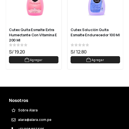
Cutex Quita Esmalte Extra 
Cutex Solución Quita 
Humectante Con Vitamina E 
Esmalte Endurecedor 100 Ml
200 Ml
0
out of 5
0
out of 5
S/
19.20
S/
12.80
Agregar
Agregar
Nosotros
Sobre Alara
alara@alara.com.pe