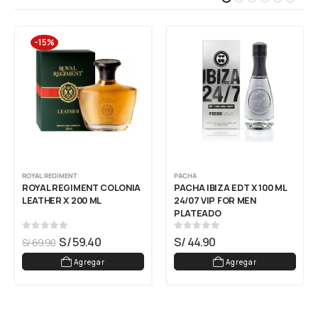
-15%
ROYAL REGIMENT
PACHA
ROYAL REGIMENT COLONIA 
PACHA IBIZA EDT X 100 ML 
LEATHER X 200 ML
24/07 VIP FOR MEN 
PLATEADO
0
out of 5
0
out of 5
S/
59.40
S/
44.90
S/
69.90
Agregar
Agregar