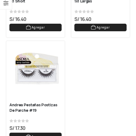
1x1 Short
1x1 Largas
0
out of 5
0
out of 5
S/
16.40
S/
16.40
Agregar
Agregar
Andrea Pestañas Postizas 
De Parche #19
0
out of 5
S/
17.30