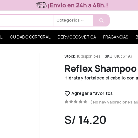
Categorías
AL
CUIDADO CORPORAL
DERMOCOSMETICA
FRAGANCIAS
B
Stock:
10 disponibles
SKU:
010361193
Reflex Shampoo 
Hidrata y fortalece el cabello con 
Agregar a favoritos
( No hay valoraciones aú
0
out of 5
S/
14.20