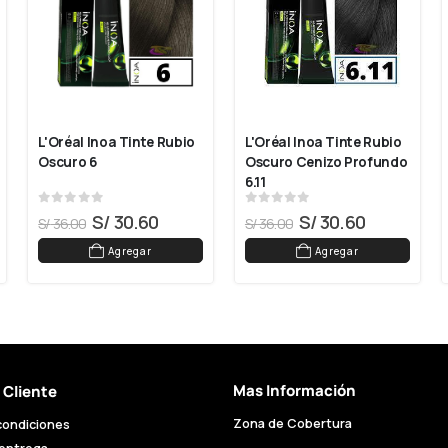
L'Oréal Inoa Tinte Rubio 
L'Oréal Inoa Tinte Rubio 
Oscuro 6
Oscuro Cenizo Profundo 
6.11
0
out of 5
0
out of 5
S/
30.60
S/
30.60
S/
36.00
S/
36.00
Agregar
Agregar
Mas Información
l Cliente
Zona de Cobertura
condiciones