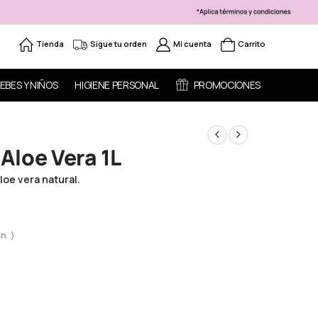
Tienda
Sigue tu orden
Mi cuenta
Carrito
EBES Y NIÑOS
HIGIENE PERSONAL
PROMOCIONES
Aloe Vera 1L
aloe vera natural.
n. )