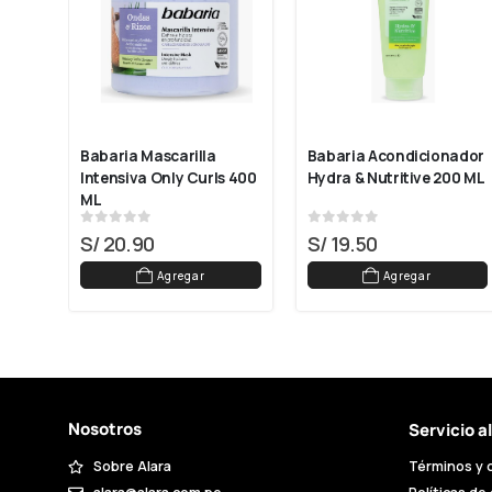
poo 
Babaria Mascarilla 
Babaria Acondicionador 
s 1L
Intensiva Only Curls 400 
Hydra & Nutritive 200 ML
ML
0
out of 5
0
out of 5
S/
20.90
S/
19.50
Agregar
Agregar
Nosotros
Servicio a
Sobre Alara
Términos y 