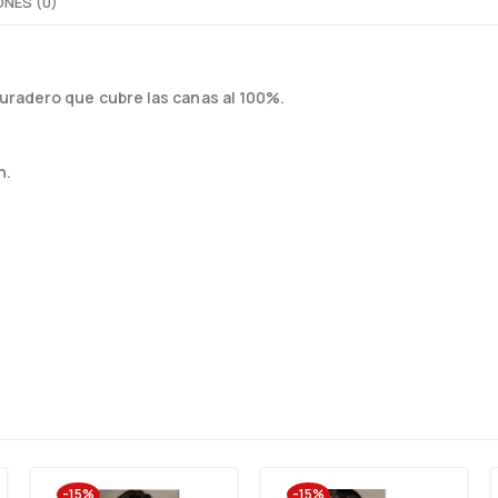
NES (0)
uradero que cubre las canas al 100%.
n.
-15%
-15%