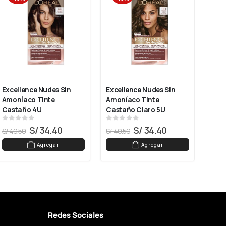
Excellence Nudes Sin 
Excellence Nudes Sin 
Exce
Amoníaco Tinte 
Amoníaco Tinte 
Amon
Castaño 4U
Castaño Claro 5U
Clar
0
out of 5
0
out of 5
0
ou
S/
34.40
S/
34.40
S/
40.50
S/
40.50
S/
40
Agregar
Agregar
Redes Sociales