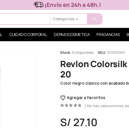
Categorías
AL
CUIDADO CORPORAL
DERMOCOSMETICA
FRAGANCIAS
B
Stock:
10 disponibles
SKU:
011390080
Revlon Colorsilk
20
Color negro clásico con acabado br
Agregar a favoritos
( No hay valoraciones aú
0
out of 5
S/
27.10