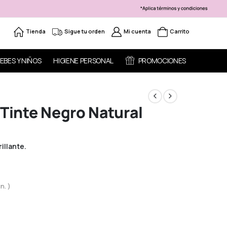
Tienda
Sigue tu orden
Mi cuenta
Carrito
EBES Y NIÑOS
HIGIENE PERSONAL
PROMOCIONES
 Tinte Negro Natural
illante.
n. )