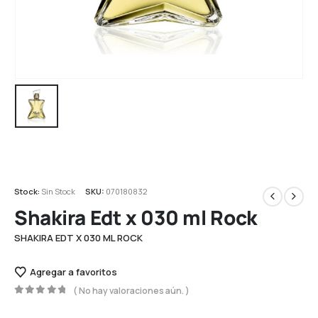
Stock:
Sin Stock
SKU:
070180832
Shakira Edt x 030 ml Rock
SHAKIRA EDT X 030 ML ROCK
Agregar a favoritos
( No hay valoraciones aún. )
0
out of 5