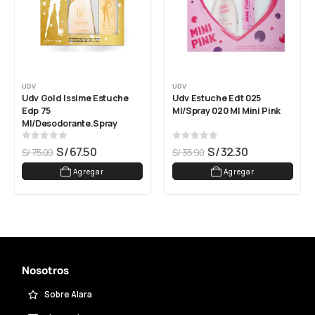
UDV
UDV
Udv Gold Issime Estuche 
Udv Estuche Edt 025 
Edp 75 
Ml/spray 020 Ml Mini Pink
Ml/desodorante.spray
0
out of 5
0
out of 5
S/
67.50
S/
32.30
S/
75.00
S/
35.90
Agregar
Agregar
Nosotros
Sobre Alara