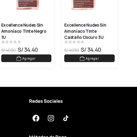
Excellence Nudes Sin 
Excellence Nudes Sin 
Exce
Amoníaco Tinte Negro 
Amoníaco Tinte 
Amon
1U
Castaño Oscuro 3U
Cas
0
out of 5
0
out of 5
0
ou
S/
34.40
S/
34.40
S/
40.50
S/
40.50
S/
40
Agregar
Agregar
Redes Sociales