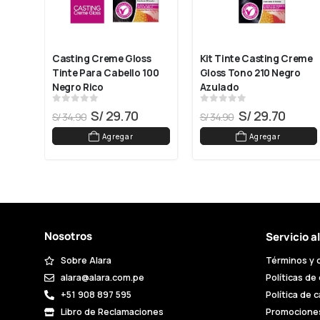
Casting Creme Gloss 
Kit Tinte Casting Creme 
Tinte Para Cabello 100 
Gloss Tono 210 Negro 
Negro Rico
Azulado
0
out of 5
0
out of 5
S/
29.70
S/
29.70
S/
34.90
S/
34.90
Agregar
Agregar
Nosotros
Servicio a
Sobre Alara
Términos y 
alara@alara.com.pe
Políticas de
+51 908 897 595
Política de 
Libro de Reclamaciones
Promocione