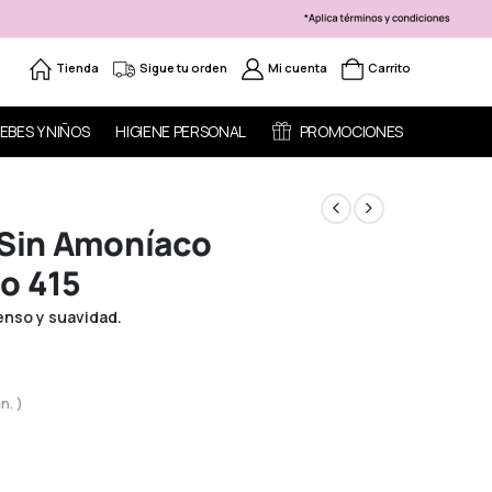
Tienda
Sigue tu orden
Mi cuenta
Carrito
EBES Y NIÑOS
HIGIENE PERSONAL
PROMOCIONES
 Sin Amoníaco
o 415
tenso y suavidad.
n. )