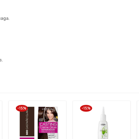
uaga.
s.
-15%
-15%