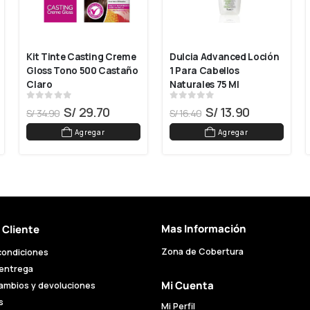
Kit Tinte Casting Creme 
Dulcia Advanced Loción 
Gloss Tono 500 Castaño 
1 Para Cabellos 
Claro
Naturales 75 Ml
0
out of 5
0
out of 5
S/
29.70
S/
13.90
S/
34.90
S/
16.40
Agregar
Agregar
Mas Información
l Cliente
Zona de Cobertura
condiciones
 entrega
Mi Cuenta
cambios y devoluciones
s
Mi Perfil