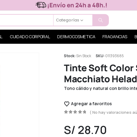
Categorías
AL
CUIDADO CORPORAL
DERMOCOSMETICA
FRAGANCIAS
B
Stock:
Sin Stock
SKU:
011393685
Tinte Soft Color
Macchiato Helad
Tono cálido y natural con brillo in
Agregar a favoritos
( No hay valoraciones aú
0
out of 5
S/
28.70