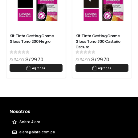
Kit Tinte Casting Creme 
Kit Tinte Casting Creme 
Gloss Tono 200 Negro
Gloss Tono 300 Castaño 
Oscuro
0
out of 5
0
out of 5
S/
29.70
S/
29.70
S/
34.90
S/
34.90
Agregar
Agregar
Nosotros
Sobre Alara
alara@alara.com.pe