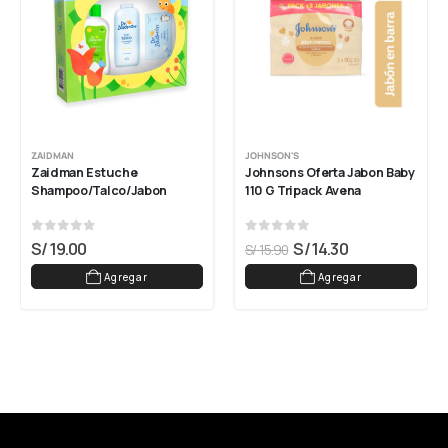
ZAIDMAN
JOHNSON'S
Zaidman Estuche 
Johnsons Oferta Jabon Baby 
Shampoo/talco/jabon
110 G Tripack Avena
0
out of 5
0
out of 5
S/
19.00
S/
14.30
S/
15.90
Agregar
Agregar