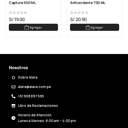
Capture 500 ML
Antioxidante 700 ML
0
out of 5
0
out of 5
S/
19.00
S/
20.90
Agregar
Agregar
Nosotros
Sobre Alara
alara@alara.com.pe
+51 908 897 595
Libro de Reclamaciones
Horario de Atención
Lunes a Viernes: 8:00 am – 4:00 pm