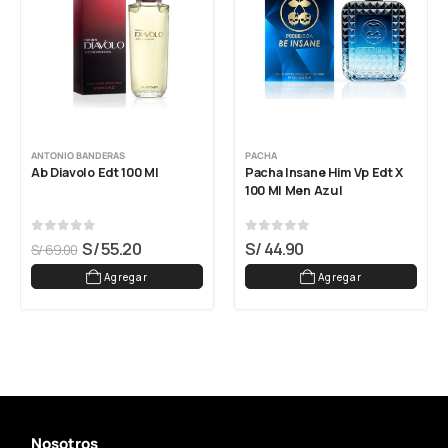
ANTONIO BANDERAS
PACHA
Ab Diavolo Edt 100 Ml
Pacha Insane Him Vp Edt X 
100 Ml Men Azul
0
out of 5
0
out of 5
S/
55.20
S/
44.90
S/
69.00
Agregar
Agregar
Nosotros