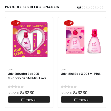
PRODUCTOS RELACIONADOS
-10%
-10%
UDV
UDV
Udv Estuche Edt 025 
Udv Mini Edp X 025 Ml Pink
Ml/spray 020 Ml Mini Love
0
out of 5
0
out of 5
S/
32.30
S/
32.30
S/
35.90
S/
35.90
Agregar
Agregar