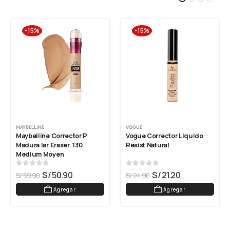
-15%
-15%
MAYBELLINE
VOGUE
Maybelline Corrector P 
Vogue Corrector Liquido 
Madura Iar Eraser  130 
Resist Natural
Medium Moyen
0
out of 5
0
out of 5
S/
50.90
S/
21.20
S/
59.90
S/
24.90
Agregar
Agregar