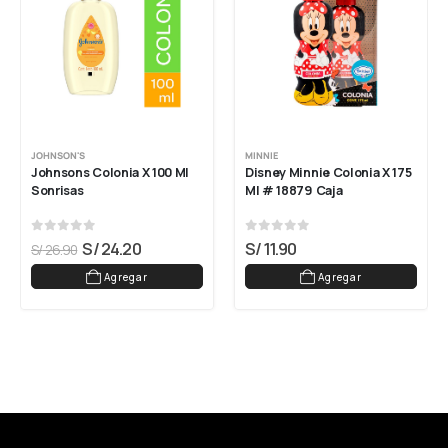
JOHNSON'S
MINNIE
Johnsons Colonia X 100 Ml 
Disney Minnie Colonia X 175 
Sonrisas
Ml # 18879 Caja
0
out of 5
0
out of 5
S/
24.20
S/
11.90
S/
26.90
Agregar
Agregar