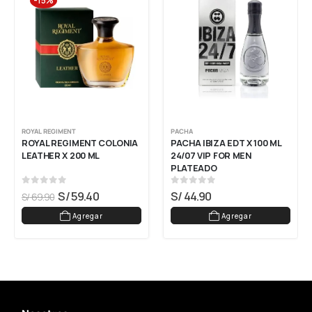
-15%
ROYAL REGIMENT
PACHA
ROYAL REGIMENT COLONIA 
PACHA IBIZA EDT X 100 ML 
LEATHER X 200 ML
24/07 VIP FOR MEN 
PLATEADO
0
out of 5
0
out of 5
S/
59.40
S/
44.90
S/
69.90
Agregar
Agregar