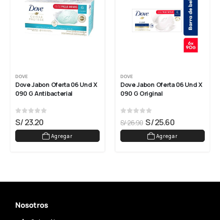
DOVE
DOVE
Dove Jabon Oferta 06 Und X 
Dove Jabon Oferta 06 Und X 
090 G Antibacterial
090 G Original
0
out of 5
0
out of 5
S/
23.20
S/
25.60
S/
26.90
Agregar
Agregar
Nosotros