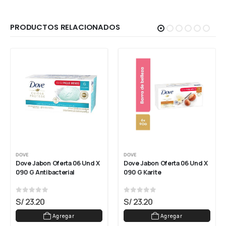
PRODUCTOS RELACIONADOS
DOVE
DOVE
Dove Jabon Oferta 06 Und X 
Dove Jabon Oferta 06 Und X 
090 G Antibacterial
090 G Karite
0
out of 5
0
out of 5
S/
23.20
S/
23.20
Agregar
Agregar