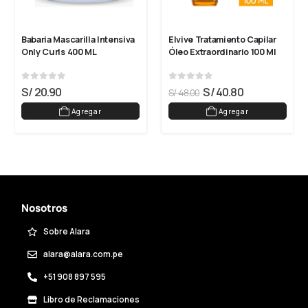
Babaria Mascarilla Intensiva 
Elvive Tratamiento Capilar 
Only Curls 400 ML
Óleo Extraordinario 100 Ml
0
out of 5
0
out of 5
S/
20.90
S/
40.80
S/
48.00
Agregar
Agregar
Nosotros
Sobre Alara
alara@alara.com.pe
+51 908 897 595
Libro de Reclamaciones