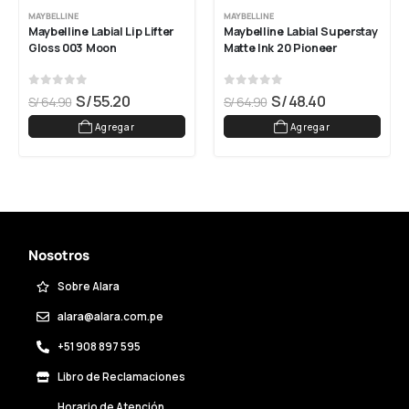
MAYBELLINE
MAYBELLINE
Maybelline Labial Lip Lifter 
Maybelline Labial Superstay 
Gloss 003 Moon
Matte Ink 20 Pioneer
0
out of 5
0
out of 5
S/
55.20
S/
48.40
S/
64.90
S/
64.90
Agregar
Agregar
Nosotros
Sobre Alara
alara@alara.com.pe
+51 908 897 595
Libro de Reclamaciones
Horario de Atención