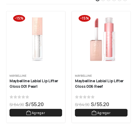
-15%
-15%
MAYBELLINE
MAYBELLINE
Maybelline Labial Lip Lifter 
Maybelline Labial Lip Lifter 
Gloss 001 Pearl
Gloss 006 Reef
0
out of 5
0
out of 5
S/
55.20
S/
55.20
S/
64.90
S/
64.90
Agregar
Agregar