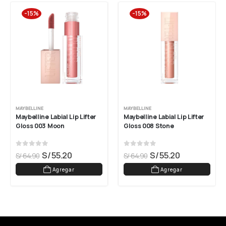
-15%
-15%
MAYBELLINE
MAYBELLINE
Maybelline Labial Lip Lifter 
Maybelline Labial Lip Lifter 
Gloss 003 Moon
Gloss 008 Stone
0
out of 5
0
out of 5
S/
55.20
S/
55.20
S/
64.90
S/
64.90
Agregar
Agregar