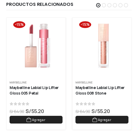
PRODUCTOS RELACIONADOS
-15%
-15%
MAYBELLINE
MAYBELLINE
Maybelline Labial Lip Lifter 
Maybelline Labial Lip Lifter 
Gloss 005 Petal
Gloss 008 Stone
0
out of 5
0
out of 5
S/
55.20
S/
55.20
S/
64.90
S/
64.90
Agregar
Agregar