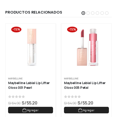
PRODUCTOS RELACIONADOS
-15%
-15%
MAYBELLINE
MAYBELLINE
Maybelline Labial Lip Lifter 
Maybelline Labial Lip Lifter 
Gloss 001 Pearl
Gloss 005 Petal
0
out of 5
0
out of 5
S/
55.20
S/
55.20
S/
64.90
S/
64.90
Agregar
Agregar