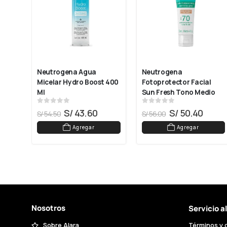
Neutrogena Agua 
Neutrogena 
cial 
Micelar Hydro Boost 400 
Fotoprotector Facial 
Color
Ml
Sun Fresh Tono Medio 
FPS70+ 40 G
0
out of 5
0
out of 5
S/
43.60
S/
50.40
S/
54.50
S/
56.00
Agregar
Agregar
Nosotros
Servicio a
Sobre Alara
Términos y 