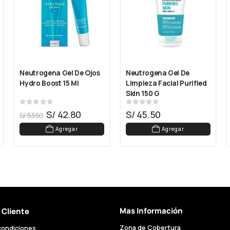
Neutrogena Gel De Ojos 
Neutrogena Gel De 
Hydro Boost 15 Ml
Limpieza Facial Purified 
Skin 150 G
0
out of 5
0
out of 5
S/
42.80
S/
45.50
S/
53.50
Agregar
Agregar
Mas Información
l Cliente
Zona de Cobertura
condiciones