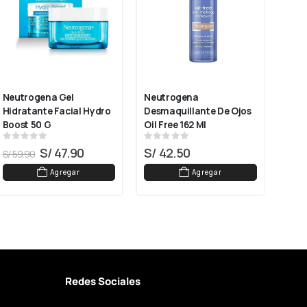
Neutrogena Gel 
Neutrogena 
Neut
Hidratante Facial Hydro 
Desmaquillante De Ojos 
Remo
Boost 50 G
Oil Free 162 Ml
Maqu
0
out of 5
0
out of 5
0
ou
S/
47.90
S/
42.50
S/
2
S/
59.90
Agregar
Agregar
Redes Sociales