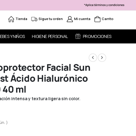
Tienda
Sigue tu orden
Mi cuenta
Carrito
EBES Y NIÑOS
HIGIENE PERSONAL
PROMOCIONES
protector Facial Sun
st Ácido Hialurónico
 40 ml
ción intensa y textura ligera sin color.
ún. )