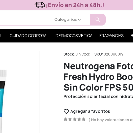
Categorías
AL
CUIDADO CORPORAL
DERMOCOSMETICA
FRAGANCIAS
B
Stock:
Sin Stock
SKU:
020090019
Neutrogena Foto
Fresh Hydro Boo
Sin Color FPS 50
Protección solar facial con hidrata
Agregar a favoritos
( No hay valoraciones a
0
out of 5