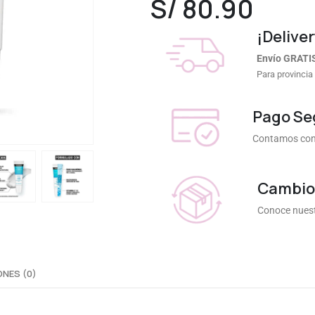
S/
80.90
¡Deliver
Envío GRATI
Para provincia
Pago Se
Contamos con 
Cambios
Conoce nuest
NES (0)