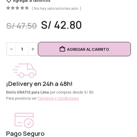
Agregar a favoritos
( No hay valoraciones aún. )
0
out of 5
S/
42.80
S/
47.50
AGREGAR AL CARRITO
¡Delivery en 24h a 48h!
Envío GRATIS para Lima
por compras desde S/ 80.
Para provincia ver
Términos y Condiciones
Pago Seguro