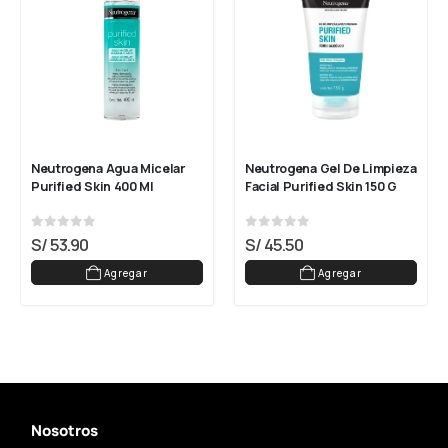
Neutrogena Agua Micelar 
Neutrogena Gel De Limpieza 
Purified Skin 400 Ml
Facial Purified Skin 150 G
0
out of 5
0
out of 5
S/
53.90
S/
45.50
Agregar
Agregar
Nosotros