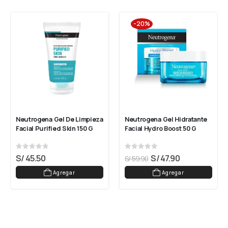
-20%
Neutrogena Gel De Limpieza 
Neutrogena Gel Hidratante 
Facial Purified Skin 150 G
Facial Hydro Boost 50 G
0
out of 5
0
out of 5
S/
45.50
S/
47.90
S/
59.90
Agregar
Agregar