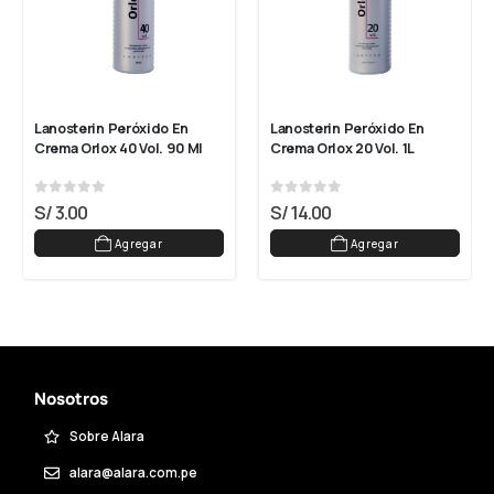
Lanosterin Peróxido En 
Lanosterin Peróxido En 
Crema Orlox 40 Vol. 90 Ml
Crema Orlox 20 Vol. 1L
0
out of 5
0
out of 5
S/
3.00
S/
14.00
Agregar
Agregar
Nosotros
Sobre Alara
alara@alara.com.pe