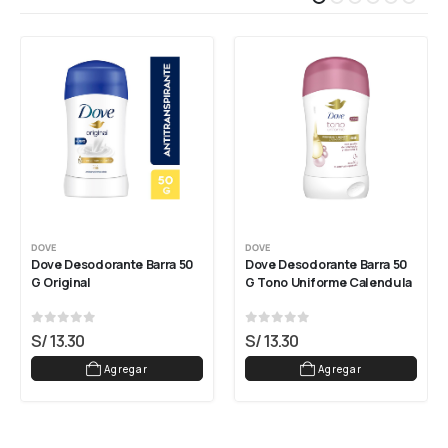
DOVE
DOVE
Dove Desodorante Barra 50 
Dove Desodorante Barra 50 
G Original
G Tono Uniforme Calendula
0
out of 5
0
out of 5
S/
13.30
S/
13.30
Agregar
Agregar