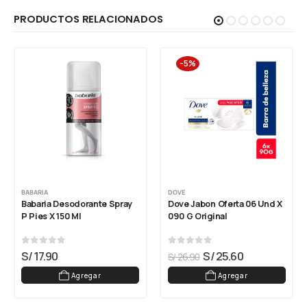
PRODUCTOS RELACIONADOS
-5%
BABARIA
DOVE
Babaria Desodorante Spray 
Dove Jabon Oferta 06 Und X 
P Pies X 150 Ml
090 G Original
0
out of 5
0
out of 5
S/
17.90
S/
25.60
S/
26.90
Agregar
Agregar