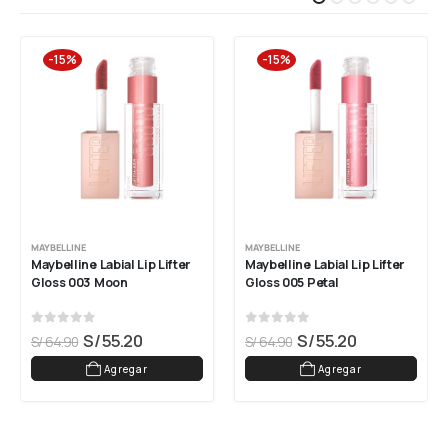
-15%
-15%
MAYBELLINE
MAYBELLINE
Maybelline Labial Lip Lifter 
Maybelline Labial Lip Lifter 
Gloss 003 Moon
Gloss 005 Petal
0
out of 5
0
out of 5
S/
55.20
S/
55.20
S/
64.90
S/
64.90
Agregar
Agregar