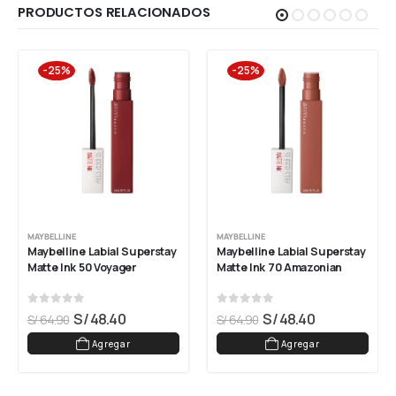
PRODUCTOS RELACIONADOS
-25%
-25%
MAYBELLINE
MAYBELLINE
Maybelline Labial Superstay 
Maybelline Labial Superstay 
Matte Ink 50 Voyager
Matte Ink 70 Amazonian
0
out of 5
0
out of 5
S/
48.40
S/
48.40
S/
64.90
S/
64.90
Agregar
Agregar