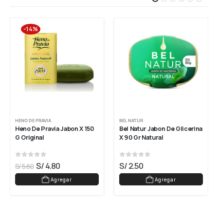
-14%
HENO DE PRAVIA
BEL NATUR
Heno De Pravia Jabon X 150 
Bel Natur Jabon De Glicerina 
G Original
X 90 Gr Natural
0
out of 5
0
out of 5
S/
4.80
S/
2.50
S/
5.60
Agregar
Agregar