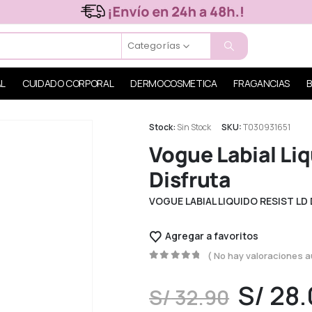
Categorías
AL
CUIDADO CORPORAL
DERMOCOSMETICA
FRAGANCIAS
B
Stock:
Sin Stock
SKU:
T030931651
Vogue Labial Liq
Disfruta
VOGUE LABIAL LIQUIDO RESIST LD
Agregar a favoritos
( No hay valoraciones a
0
out of 5
S/
28.
S/
32.90