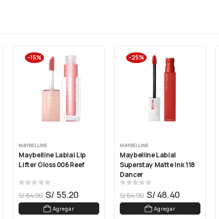
-15%
-25%
MAYBELLINE
MAYBELLINE
Maybelline Labial Lip 
Maybelline Labial 
Lifter Gloss 006 Reef
Superstay Matte Ink 118 
Dancer
0
out of 5
0
out of 5
S/
55.20
S/
48.40
S/
64.90
S/
64.90
Agregar
Agregar