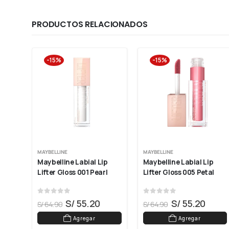
PRODUCTOS RELACIONADOS
-15%
-15%
MAYBELLINE
MAYBELLINE
Maybelline Labial Lip 
Maybelline Labial Lip 
INT 
Lifter Gloss 001 Pearl
Lifter Gloss 005 Petal
0
out of 5
0
out of 5
S/
55.20
S/
55.20
S/
64.90
S/
64.90
Agregar
Agregar