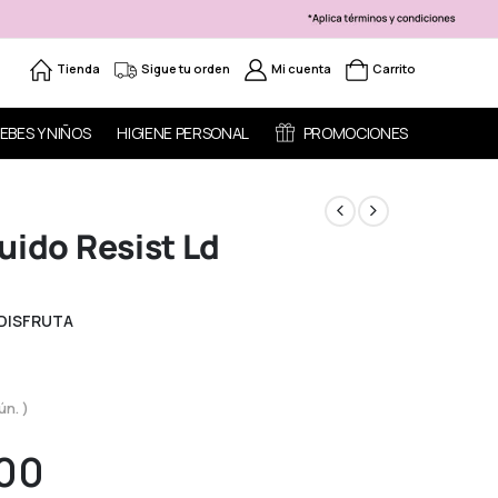
Tienda
Sigue tu orden
Mi cuenta
Carrito
EBES Y NIÑOS
HIGIENE PERSONAL
PROMOCIONES
uido Resist Ld
 DISFRUTA
ún. )
00