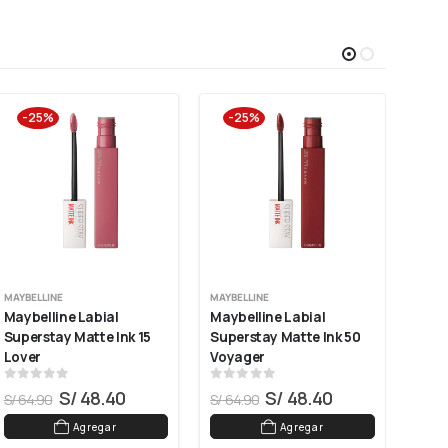
-25%
-25%
-
MAYBELLINE
MAYBELLINE
VOGU
Maybelline Labial 
Maybelline Labial 
Vogu
Superstay Matte Ink 15 
Superstay Matte Ink 50 
Resi
Lover
Voyager
0
out of 5
0
out of 5
0
ou
S/
48.40
S/
48.40
S/
64.90
S/
64.90
S/
32
Agregar
Agregar